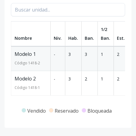
1/2
Nombre
Niv.
Hab.
Ban.
Ban.
Est.
m
Modelo 1
-
3
3
1
2
1
Código
1418
-2
Modelo 2
-
3
2
1
2
1
Código
1418
-1
Vendido
Reservado
Bloqueada