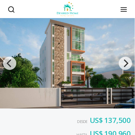
US$ 137,500
DESDE
US$ 190,960
HASTA