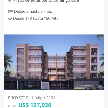
Prado Oriental
,
Santo Domingo Este
Desde
3
hasta
3
Hab.
Desde
118
hasta
150
Mt2
PROYECTO
-
Código
:
1131
US$ 127,936
DESDE