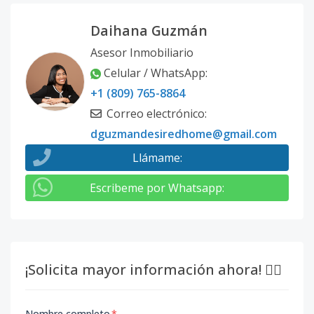
Daihana Guzmán
Asesor Inmobiliario
Celular / WhatsApp
:
+1 (809) 765-8864
Correo electrónico
:
dguzmandesiredhome@gmail.com
Llámame
:
Escribeme por Whatsapp
:
¡Solicita mayor información ahora! 👇🏽
Nombre completo
*