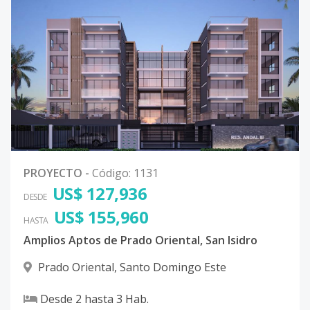
PROYECTO
-
Código
:
1131
US$ 127,936
DESDE
US$ 155,960
HASTA
Amplios Aptos de Prado Oriental, San Isidro
Prado Oriental
,
Santo Domingo Este
Desde
2
hasta
3
Hab.