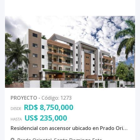
PROYECTO
-
Código
:
1273
RD$ 8,750,000
DESDE
US$ 235,000
HASTA
Residencial con ascensor ubicado en Prado Oriental, San Isidro, santo domingo este