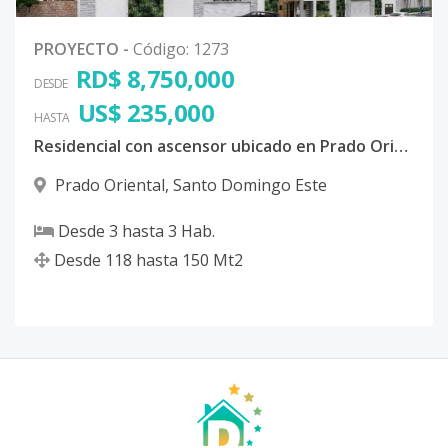
PROYECTO
-
Código
:
1273
RD$ 8,750,000
DESDE
US$ 235,000
HASTA
Residencial con ascensor ubicado en Prado Oriental, San Isidro, santo domingo este
Prado Oriental
,
Santo Domingo Este
Desde
3
hasta
3
Hab.
Desde
118
hasta
150
Mt2