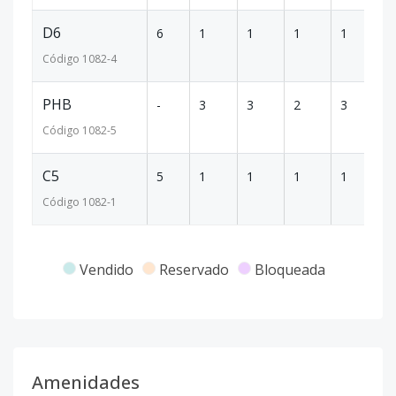
D6
6
1
1
1
1
5
Código
1082
-4
PHB
-
3
3
2
3
2
Código
1082
-5
C5
5
1
1
1
1
6
Código
1082
-1
Vendido
Reservado
Bloqueada
Amenidades