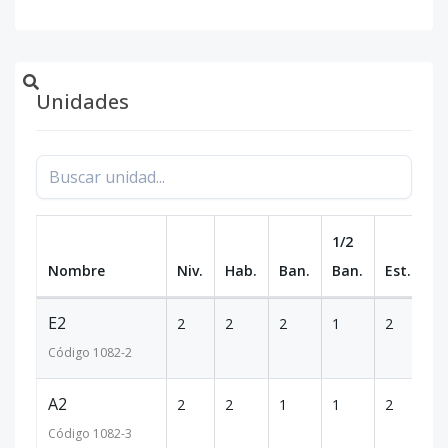
Unidades
1/2
Nombre
Niv.
Hab.
Ban.
Ban.
Est.
m
E2
2
2
2
1
2
1
Código
1082
-2
A2
2
2
1
1
2
1
Código
1082
-3