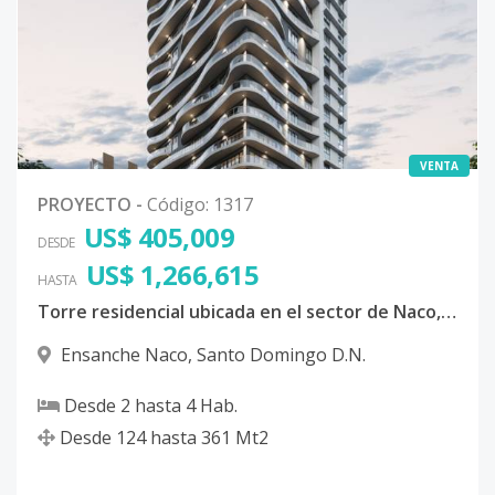
VENTA
PROYECTO
-
Código
:
1317
US$ 405,009
DESDE
US$ 1,266,615
HASTA
Torre residencial ubicada en el sector de Naco, Distrito Nacional.
Ensanche Naco
,
Santo Domingo D.N.
Desde
2
hasta
4
Hab.
Desde
124
hasta
361
Mt2