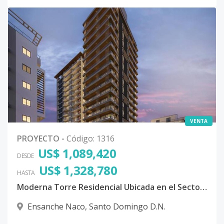
VENTA
PROYECTO
-
Código
:
1316
US$ 1,089,420
DESDE
US$ 1,328,780
HASTA
Moderna Torre Residencial Ubicada en el Sector Naco, Distrito Nacional
Ensanche Naco
,
Santo Domingo D.N.