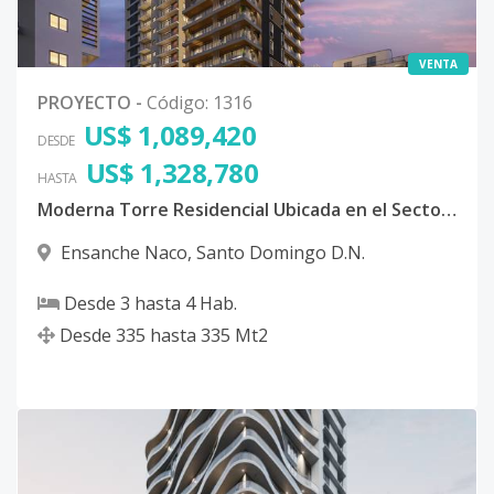
VENTA
PROYECTO
-
Código
:
1316
US$ 1,089,420
DESDE
US$ 1,328,780
HASTA
Moderna Torre Residencial Ubicada en el Sector Naco, Distrito Nacional
Ensanche Naco
,
Santo Domingo D.N.
Desde
3
hasta
4
Hab.
Desde
335
hasta
335
Mt2