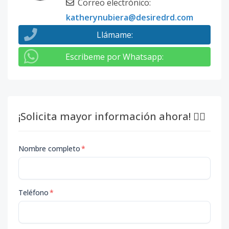
Correo electrónico
:
katherynubiera@desiredrd.com
Llámame
:
Escribeme por Whatsapp
:
¡Solicita mayor información ahora! 👇🏽
Nombre completo
*
Teléfono
*