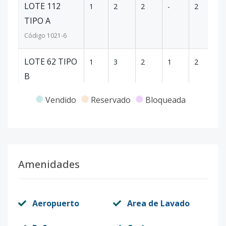
LOTE 112
1
2
2
-
2
8
TIPO A
Código
1021
-6
LOTE 62 TIPO
1
3
2
1
2
1
B
Código
1021
-7
Vendido
Reservado
Bloqueada
LOTE 114
1
3
2
1
2
1
TIPO B
Código
1021
-8
Amenidades
LOTE 115
1
3
2
1
2
1
TIPO B
Código
Aeropuerto
1021
-9
Area de Lavado