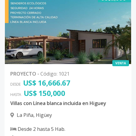
VENTA
PROYECTO
-
Código
:
1021
US$ 16,666.67
DESDE
US$ 150,000
HASTA
Villas con Línea blanca incluida en Higuey
La Piña
,
Higüey
Desde
2
hasta
5
Hab.