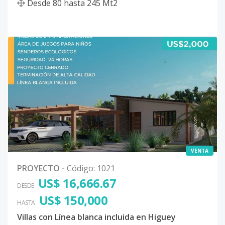
Desde
80
hasta
245
Mt2
VENTA
PROYECTO
-
Código
:
1021
US$ 16,666.67
DESDE
US$ 150,000
HASTA
Villas con Línea blanca incluida en Higuey