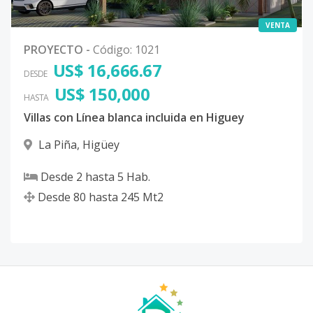
VENTA
PROYECTO
-
Código
:
1021
US$ 16,666.67
DESDE
US$ 150,000
HASTA
Villas con Línea blanca incluida en Higuey
La Piña
,
Higüey
Desde
2
hasta
5
Hab.
Desde
80
hasta
245
Mt2