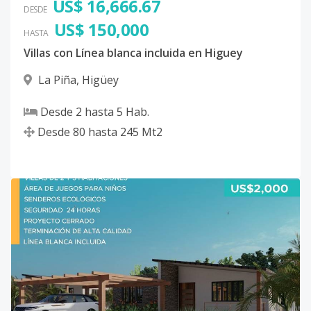
US$ 16,666.67
DESDE
US$ 150,000
HASTA
Villas con Línea blanca incluida en Higuey
La Piña
,
Higüey
Desde
2
hasta
5
Hab.
Desde
80
hasta
245
Mt2