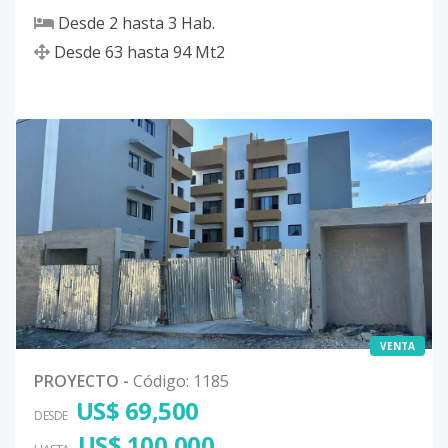
Desde
2
hasta
3
Hab.
Desde
63
hasta
94
Mt2
VENTA
PROYECTO
-
Código
:
1185
US$ 69,500
DESDE
US$ 100,000