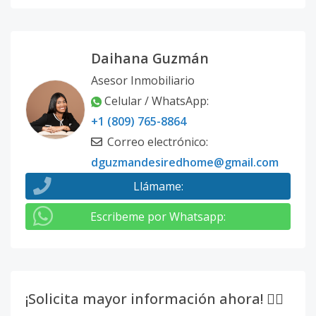
Daihana Guzmán
Asesor Inmobiliario
Celular / WhatsApp
:
+1 (809) 765-8864
Correo electrónico
:
dguzmandesiredhome@gmail.com
Llámame
:
Escribeme por Whatsapp
:
¡Solicita mayor información ahora! 👇🏽