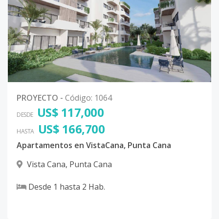
PROYECTO
-
Código
:
1064
US$ 117,000
DESDE
US$ 166,700
HASTA
Apartamentos en VistaCana, Punta Cana
Vista Cana
,
Punta Cana
Desde
1
hasta
2
Hab.