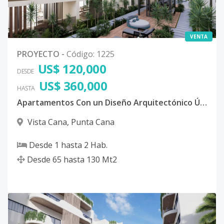
VENTA
PROYECTO
-
Código
:
1225
US$ 120,000
DESDE
US$ 360,000
HASTA
Apartamentos Con un Diseño Arquitectónico Único en Punta Cana, República Dominicana,
Vista Cana
,
Punta Cana
Desde
1
hasta
2
Hab.
Desde
65
hasta
130
Mt2