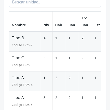
1/2
Nombre
Niv.
Hab.
Ban.
Ban.
Est.
m
Tipo B
4
1
1
2
1
7
Código
1225
-2
Tipo C
3
1
1
-
1
6
Código
1225
-3
Tipo A
1
2
2
1
1
1
Código
1225
-4
Tipo A
3
2
2
1
1
1
Código
1225
-5