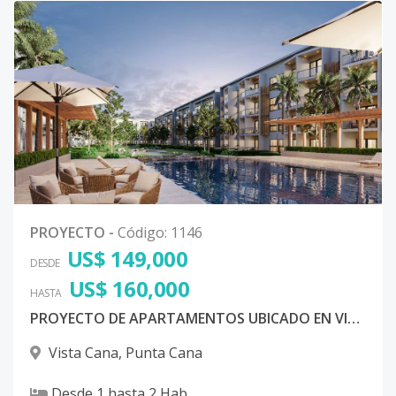
PROYECTO
-
Código
:
1146
US$ 149,000
DESDE
US$ 160,000
HASTA
PROYECTO DE APARTAMENTOS UBICADO EN VISTA CANA, PUNTA CANA, REPUBLICA DOMINICANA
Vista Cana
,
Punta Cana
Desde
1
hasta
2
Hab.