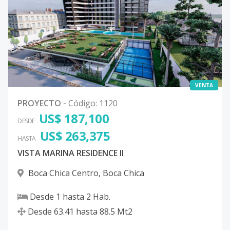
VENTA
PROYECTO
-
Código
:
1120
US$ 187,100
DESDE
US$ 263,375
HASTA
VISTA MARINA RESIDENCE II
Boca Chica Centro
,
Boca Chica
Desde
1
hasta
2
Hab.
Desde
63.41
hasta
88.5
Mt2