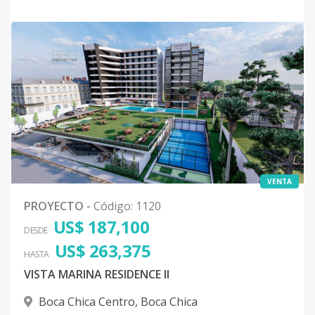
VENTA
PROYECTO
-
Código
:
1120
US$ 187,100
DESDE
US$ 263,375
HASTA
VISTA MARINA RESIDENCE II
Boca Chica Centro
,
Boca Chica