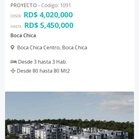
PROYECTO
-
Código
:
1091
RD$ 4,020,000
DESDE
RD$ 5,450,000
HASTA
Boca Chica
Boca Chica Centro
,
Boca Chica
Desde
3
hasta
3
Hab.
Desde
80
hasta
80
Mt2