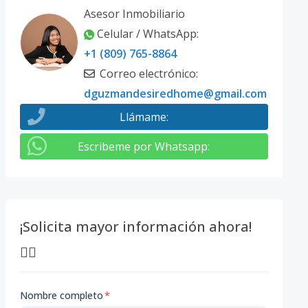
Asesor Inmobiliario
Celular / WhatsApp
:
+1 (809) 765-8864
Correo electrónico
:
dguzmandesiredhome@gmail.com
Llámame
:
Escribeme por Whatsapp
:
¡Solicita mayor información ahora!
👇🏽
Nombre completo
*