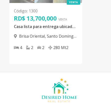
VENTA
Código
:
1300
RD$ 13,700,000
VENTA
Casa lista para entrega ubicada en Brisa Oriental, San Isidro, Santo Domingo Este
Brisa Oriental
,
Santo Domingo
Este
4
2
2
280
Mt2