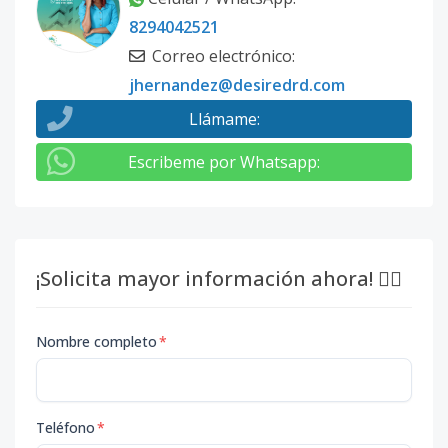
8294042521
Correo electrónico
:
jhernandez@desiredrd.com
Llámame
:
Escribeme por Whatsapp
:
¡Solicita mayor información ahora! 👇🏽
Nombre completo
*
Teléfono
*