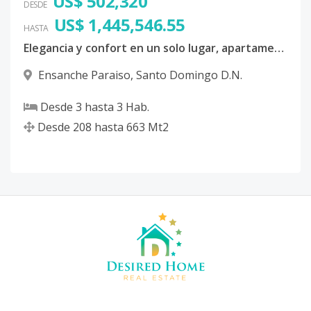
US$ 502,320
DESDE
US$ 1,445,546.55
HASTA
Elegancia y confort en un solo lugar, apartamentos, loft y penthouses en una torre moderna.
Ensanche Paraiso
,
Santo Domingo D.N.
Desde
3
hasta
3
Hab.
Desde
208
hasta
663
Mt2