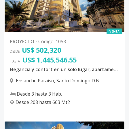
VENTA
PROYECTO
-
Código
:
1053
US$ 502,320
DESDE
US$ 1,445,546.55
HASTA
Elegancia y confort en un solo lugar, apartamentos, loft y penthouses en una torre moderna.
Ensanche Paraiso
,
Santo Domingo D.N.
Desde
3
hasta
3
Hab.
Desde
208
hasta
663
Mt2