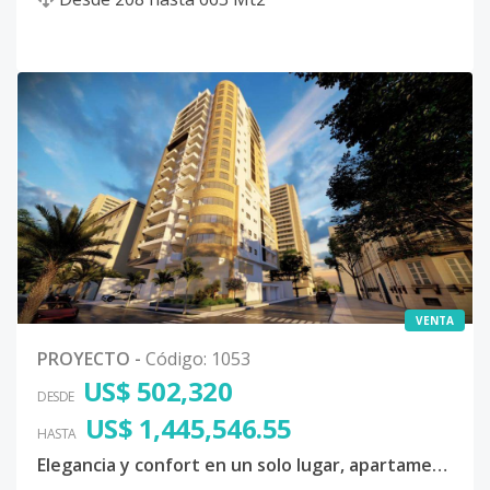
VENTA
PROYECTO
-
Código
:
1053
US$ 502,320
DESDE
US$ 1,445,546.55
HASTA
Elegancia y confort en un solo lugar, apartamentos, loft y penthouses en una torre moderna.