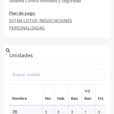
Sistema Contra incendios y Seguridad
Plan de pago:
ESTÁN LISTOS, NEGOCIACIONES
PERSONALIZADAS.
Unidades
1/2
Nombre
Niv.
Hab.
Ban.
Ban.
Est.
m
3B
3
3
3
1
3
2