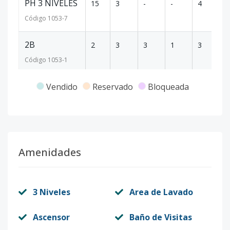
PH 3 NIVELES
15
3
-
-
4
6
Código
1053
-7
2B
2
3
3
1
3
2
Código
1053
-1
Vendido
Reservado
Bloqueada
Amenidades
3 Niveles
Area de Lavado
Ascensor
Baño de Visitas