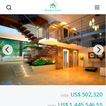
US$ 502,320
DESDE
US$ 1,445,546.55
HASTA