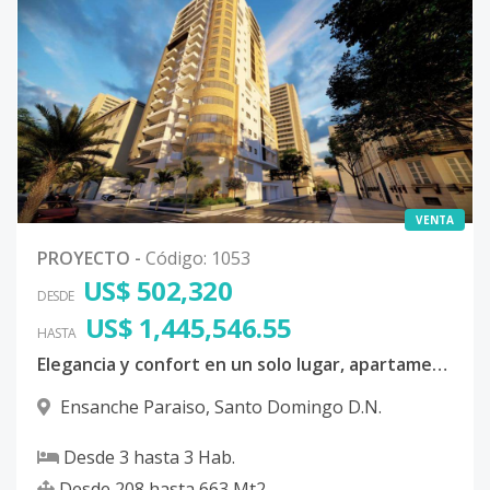
VENTA
PROYECTO
-
Código
:
1053
US$ 502,320
DESDE
US$ 1,445,546.55
HASTA
Elegancia y confort en un solo lugar, apartamentos, loft y penthouses en una torre moderna.
Ensanche Paraiso
,
Santo Domingo D.N.
Desde
3
hasta
3
Hab.
Desde
208
hasta
663
Mt2