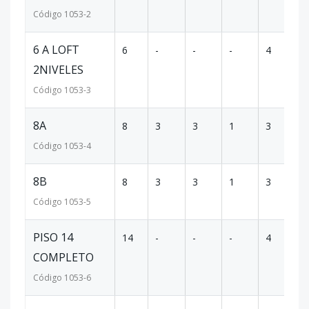
Código
1053
-2
6 A LOFT
6
-
-
-
4
5
2NIVELES
Código
1053
-3
8A
8
3
3
1
3
2
Código
1053
-4
8B
8
3
3
1
3
2
Código
1053
-5
PISO 14
14
-
-
-
4
4
COMPLETO
Código
1053
-6