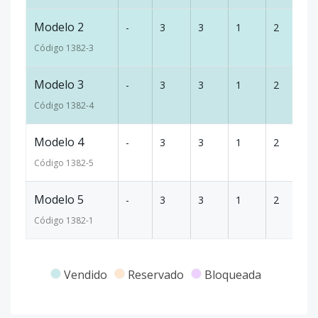
Modelo 2
-
3
3
1
2
1
Código
1382
-3
Modelo 3
-
3
3
1
2
1
Código
1382
-4
Modelo 4
-
3
3
1
2
1
Código
1382
-5
Modelo 5
-
3
3
1
2
1
Código
1382
-1
Vendido
Reservado
Bloqueada