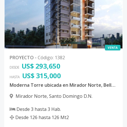
VENTA
PROYECTO
-
Código
:
1382
US$ 293,650
DESDE
US$ 315,000
HASTA
Moderna Torre ubicada en Mirador Norte, Bella Vista, Distrito Nacional
Mirador Norte
,
Santo Domingo D.N.
Desde
3
hasta
3
Hab.
Desde
126
hasta
126
Mt2