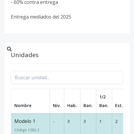
- 60% contra entrega
Entrega mediados del 2025
Unidades
1/2
Nombre
Niv.
Hab.
Ban.
Ban.
Est.
m
Modelo 1
-
3
3
1
2
1
Código
1382
-2