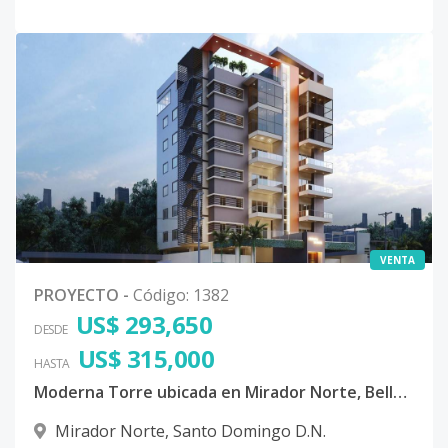
VENTA
PROYECTO
-
Código
:
1382
US$ 293,650
DESDE
US$ 315,000
HASTA
Moderna Torre ubicada en Mirador Norte, Bella Vista, Distrito Nacional
Mirador Norte
,
Santo Domingo D.N.