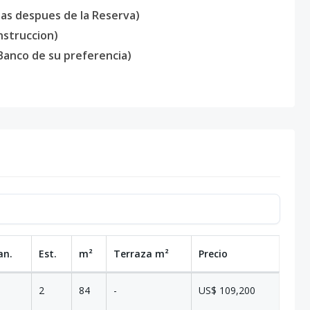
ias despues de la Reserva)
nstruccion)
Banco de su preferencia)
an.
Est.
m²
Terraza
m²
Precio
2
84
-
US$ 109,200