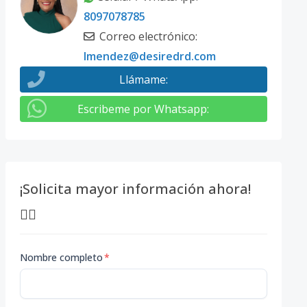
8097078785
Correo electrónico
:
lmendez@desiredrd.com
Llámame
:
Escribeme por Whatsapp
:
¡Solicita mayor información ahora!
👇🏽
Nombre completo
*