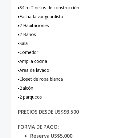
▪️84 mt2 netos de construcción
▪️Fachada vanguardista
▪️2 Habitaciones
▪️2 Baños
▪️Sala.
▪️Comedor
▪️Amplia cocina
▪️Área de lavado
▪️Closet de ropa blanca
▪️Balcón
▪️2 parqueos
PRECIOS DESDE US$93,500
FORMA DE PAGO:
Reserva US$5,000