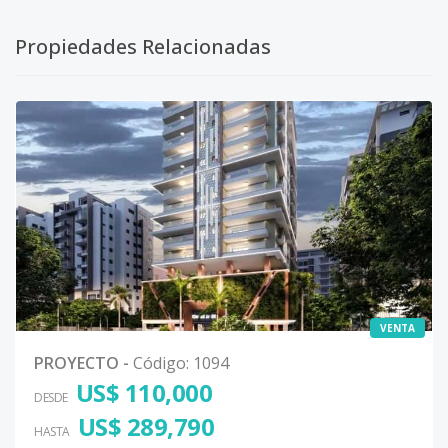
Propiedades Relacionadas
VENTA
PROYECTO
-
Código
:
1094
US$ 110,000
DESDE
US$ 289,790
HASTA