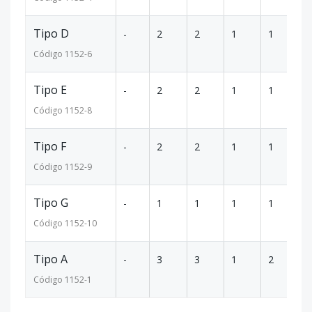
Tipo D
-
2
2
1
1
8
Código
1152
-6
Tipo E
-
2
2
1
1
8
Código
1152
-8
Tipo F
-
2
2
1
1
8
Código
1152
-9
Tipo G
-
1
1
1
1
5
Código
1152
-10
Tipo A
-
3
3
1
2
1
Código
1152
-1