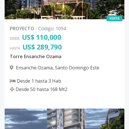
VENTA
PROYECTO
-
Código
:
1094
US$ 110,000
DESDE
US$ 289,790
HASTA
Torre Ensanche Ozama
Ensanche Ozama
,
Santo Domingo Este
Desde
1
hasta
3
Hab.
Desde
50
hasta
168
Mt2