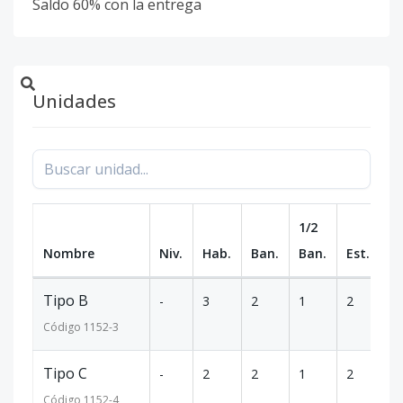
Saldo 60% con la entrega
Unidades
1/2
Nombre
Niv.
Hab.
Ban.
Ban.
Est.
m
Tipo B
-
3
2
1
2
1
Código
1152
-3
Tipo C
-
2
2
1
2
1
Código
1152
-4