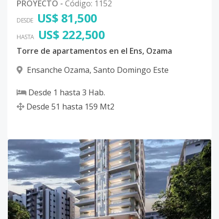
PROYECTO
-
Código
:
1152
US$ 81,500
DESDE
US$ 222,500
HASTA
Torre de apartamentos en el Ens, Ozama
Ensanche Ozama
,
Santo Domingo Este
Desde
1
hasta
3
Hab.
Desde
51
hasta
159
Mt2