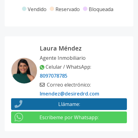
Vendido
Reservado
Bloqueada
Laura Méndez
Agente Inmobiliario
Celular / WhatsApp
:
8097078785
Correo electrónico
:
lmendez@desiredrd.com
Llámame
:
Escribeme por Whatsapp
: