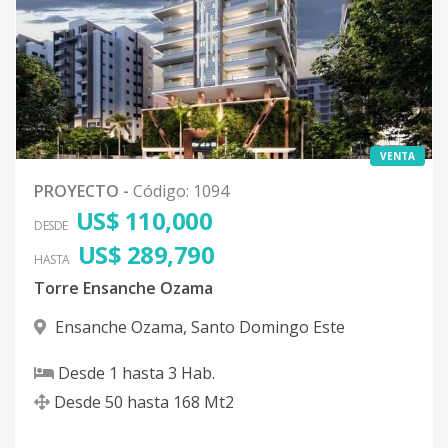
VENTA
PROYECTO
-
Código
:
1094
US$ 110,000
DESDE
US$ 289,790
HASTA
Torre Ensanche Ozama
Ensanche Ozama
,
Santo Domingo Este
Desde
1
hasta
3
Hab.
Desde
50
hasta
168
Mt2