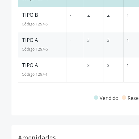
TIPO B
-
2
2
1
Código
1297
-5
TIPO A
-
3
3
1
Código
1297
-6
TIPO A
-
3
3
1
Código
1297
-1
Vendido
Rese
Amenidades