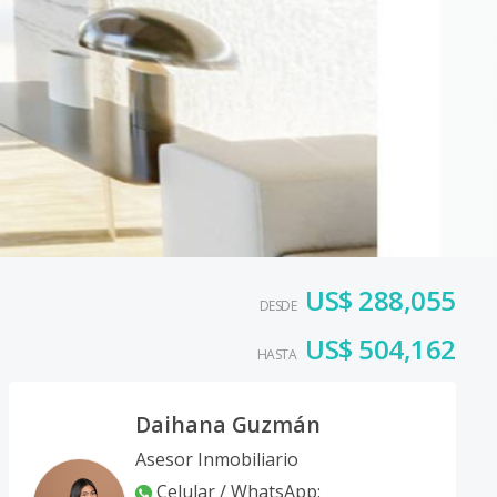
US$ 288,055
DESDE
US$ 504,162
HASTA
Daihana Guzmán
Asesor Inmobiliario
Celular / WhatsApp
: