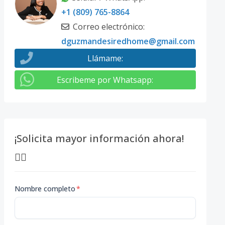
+1 (809) 765-8864
Correo electrónico
:
dguzmandesiredhome@gmail.com
Llámame
:
Escribeme por Whatsapp
:
¡Solicita mayor información ahora!
👇🏽
Nombre completo
*