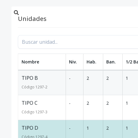
Unidades
Nombre
Niv.
Hab.
Ban.
1/2 B
TIPO B
-
2
2
1
Código
1297
-2
TIPO C
-
2
2
1
Código
1297
-3
TIPO D
-
1
2
1
Código
1297
-4