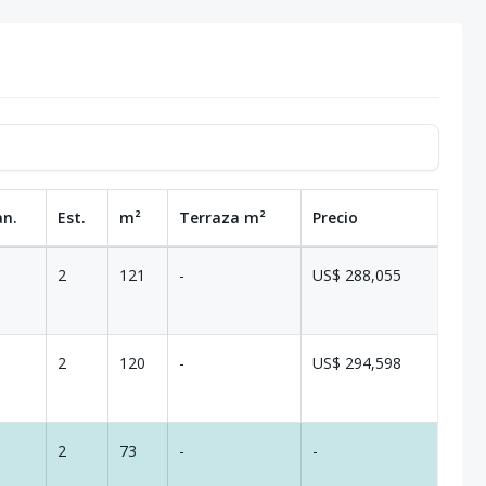
an.
Est.
m²
Terraza
m²
Precio
2
121
-
US$ 288,055
2
120
-
US$ 294,598
2
73
-
-