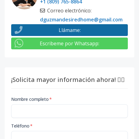
+1 (809) 765-8864
Correo electrónico
:
dguzmandesiredhome@gmail.com
Llámame
:
Escribeme por Whatsapp
:
¡Solicita mayor información ahora! 👇🏽
Nombre completo
*
Teléfono
*