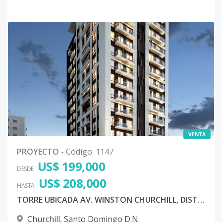
VENTA
PROYECTO
-
Código
:
1147
US$ 199,000
DESDE
US$ 208,000
HASTA
TORRE UBICADA AV. WINSTON CHURCHILL, DISTRITO NACIONAL
Churchill
,
Santo Domingo D.N.