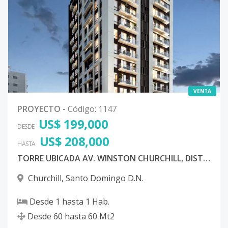
VENTA
PROYECTO
-
Código
:
1147
US$ 199,000
DESDE
US$ 208,000
HASTA
TORRE UBICADA AV. WINSTON CHURCHILL, DISTRITO NACIONAL
Churchill
,
Santo Domingo D.N.
Desde
1
hasta
1
Hab.
Desde
60
hasta
60
Mt2