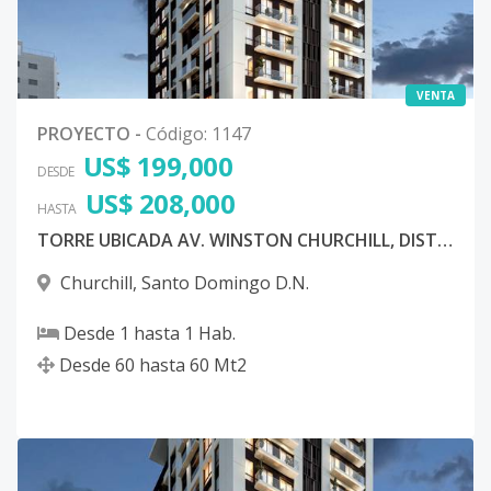
VENTA
PROYECTO
-
Código
:
1147
US$ 199,000
DESDE
US$ 208,000
HASTA
TORRE UBICADA AV. WINSTON CHURCHILL, DISTRITO NACIONAL
Churchill
,
Santo Domingo D.N.
Desde
1
hasta
1
Hab.
Desde
60
hasta
60
Mt2