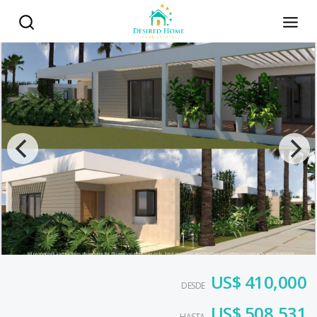
US$ 410,000
DESDE
US$ 508,531
HASTA