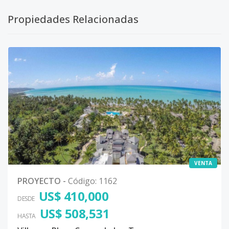
Propiedades Relacionadas
VENTA
PROYECTO
-
Código
:
1162
US$ 410,000
DESDE
US$ 508,531
HASTA