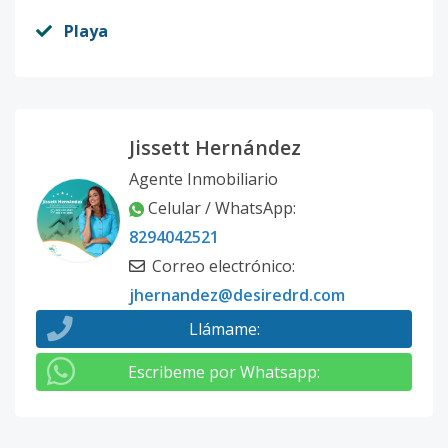
Playa
Jissett Hernández
Agente Inmobiliario
Celular / WhatsApp
:
8294042521
Correo electrónico
:
jhernandez@desiredrd.com
Llámame
:
Escribeme por Whatsapp
: