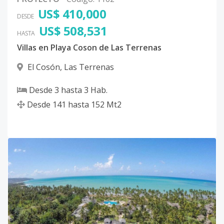
US$ 410,000
DESDE
US$ 508,531
HASTA
Villas en Playa Coson de Las Terrenas
El Cosón
,
Las Terrenas
Desde
3
hasta
3
Hab.
Desde
141
hasta
152
Mt2