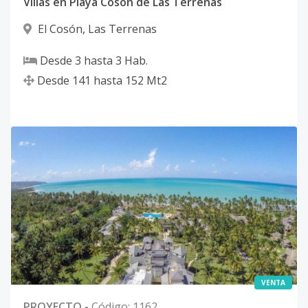
Villas en Playa Coson de Las Terrenas
El Cosón
,
Las Terrenas
Desde
3
hasta
3
Hab.
Desde
141
hasta
152
Mt2
VENTA
PROYECTO
-
Código
:
1162